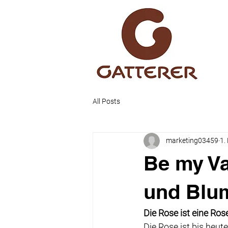
All Posts
marketing03459
1.
Be my Va
und Blu
Die Rose ist eine Rose
Die Rose ist bis heut