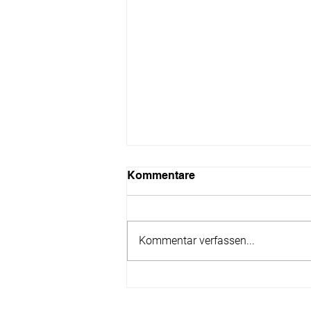
Kommentare
Kommentar verfassen...
7 Superhelden nur für kurze
Zeit: Krapfen