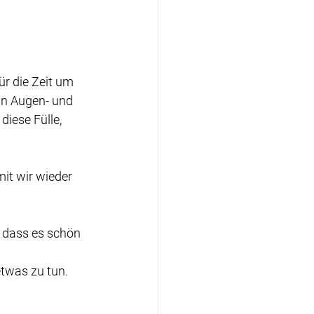
r die Zeit um 
in Augen- und 
iese Fülle, 
mit wir wieder 
, dass es schön 
etwas zu tun.