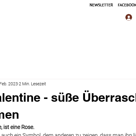
NEWSLETTER
FACEBOO
 Feb. 2023
2 Min. Lesezeit
lentine - süße Überras
men
, ist eine Rose.
e auch ein Symbol, dem anderen zu zeigen, dass man ihn li