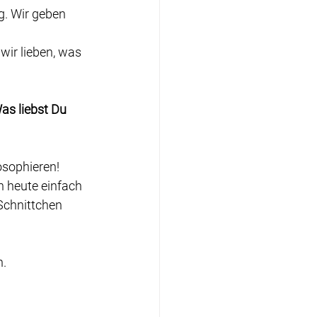
g. Wir geben 
wir lieben, was 
as liebst Du 
osophieren!
h heute einfach 
Schnittchen 
n.