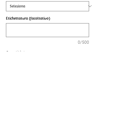
Etichettatura (facoltativo)
0/500
Quantità
*
Aggiungi al carrello
Piccola crostata, grande godimento di frutta
Biscotto alla vaniglia, crema fresca alla
vaniglia e crema guarnita con fragole fresche
o una selezione di frutta di stagione.