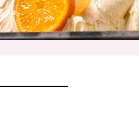
on Schoko
t