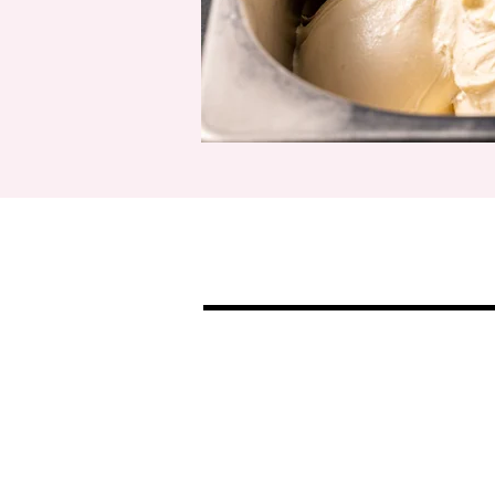
Eis das ganze Jahr v
bis Mandarinensorbe