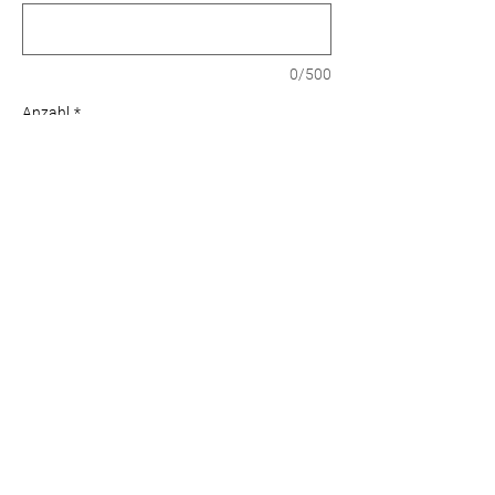
0/500
Anzahl
*
In den Warenkorb
Schokoladenbiskuit, dunkles und weißes
Schokomousse, Preiselbeermarmelade und
frischen Himbeeren.
Standorte
Widerrufsrecht
Impressum
Datenschutz