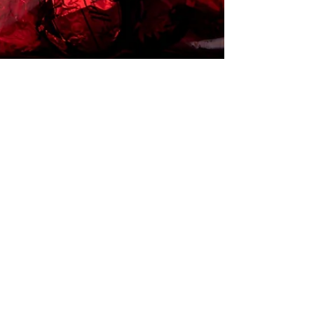
15. Dez. 2023
2 Min. Lesezeit
Glühwein und Co zu Stelzen
Für edle Stunden an einem Adventssamstag,
wenn es draußen schon dunkel ist und man
gerade die letzten Einkäufe für das
Wochenende...